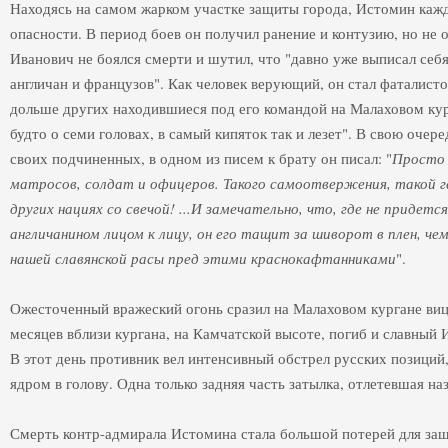
Находясь на самом жарком участке защиты города, Истомин каж
опасности. В период боев он получил ранение и контузию, но не
Иванович не боялся смерти и шутил, что "давно уже выписал себя
англичан и французов". Как человек верующий, он стал фаталист
дольше других находившиеся под его командой на Малаховом кур
будто о семи головах, в самый кипяток так и лезет". В свою оче
своих подчиненных, в одном из писем к брату он писал: "
Просто 
матросов, солдат и офицеров. Такого самоотвержения, такой 
других нациях со свечой! ...И замечательно, что, где не придет
англичанином лицом к лицу, он его тащит за шиворот в плен, ч
нашей славянской расы пред этими краснокафтанниками
".
Ожесточенный вражеский огонь сразил на Малаховом кургане виц
месяцев вблизи кургана, на Камчатской высоте, погиб и славный 
В этот день противник вел интенсивный обстрел русских позиций
ядром в голову. Одна только задняя часть затылка, отлетевшая на
Смерть контр-адмирала Истомина стала большой потерей для защ