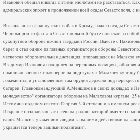
Иванович обещал никогда с этими эполетами не расставаться. Ка
адмиральских эполет в продолжении всей осады Севастополя, с ни
Высадка англо-французских войск в Крыму, начало осады Севаст
Черноморского флота в Севастопольской бухте повлекли за собой
сухопутной обороне южной твердыни России. Вместе с Нахимов
берег и стал одним из главных организаторов обороны Севастоп
четвертая оборонительная дистанция, опиравшаяся на Малахов кур
Владимир Иванович находился на передовых позициях, ободряя и
помощью военных инженеров на подступах к Малахову кургану б
ложементы, и установленные там орудия держали под перекрес
батареи. Главнокомандующий А.Меншиков в своих докладах в Пет
молодечество" организатора обороны на Малаховом кургане. 25 н
Истомина орденом святого Георгия 3-й степени и в именном рес
Искренне поздравляю вас с сею наградою, которой вместе со мно
ваши. Мы все с уважением следим за вашими действиями на защи
украшается теперь вашими подвигами".