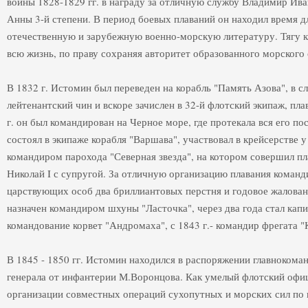
войны 1828-1829 гг. в награду за отличную службу Владимир Ив
Анны 3-й степени. В период боевых плаваний он находил время д
отечественную и зарубежную военно-морскую литературу. Тягу к
всю жизнь, по праву сохраняя авторитет образованного морского
В 1832 г. Истомин был переведен на корабль "Память Азова", в 
лейтенантский чин и вскоре зачислен в 32-й флотский экипаж, пла
г. он был командирован на Черное море, где протекала вся его п
состоял в экипаже корабля "Варшава", участвовал в крейсерстве у 
командиром парохода "Северная звезда", на котором совершил п
Николай I с супругой. За отличную организацию плавания команд
царствующих особ два бриллиантовых перстня и годовое жалован
назначен командиром шхуны "Ласточка", через два года стал кап
командование корвет "Андромаха", с 1843 г.- командир фрегата "
В 1845 - 1850 гг. Истомин находился в распоряжении главнокома
генерала от инфантерии М.Воронцова. Как умелый флотский офи
организации совместных операций сухопутных и морских сил по