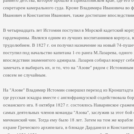
раннего детства, которое прошло в Прибалтийском крае, где его о
секретарем камерального суда. Кроме Владимира Ивановича во фл
Иванович и Константин Иванович, также достигшие впоследствии
В четырнадцать лет Истомин поступил в Морской кадетский корпу
гардемарины. Являлся одним из лучших воспитанников корпуса, 
трудолюбием. В 1827 г. он получил назначение на новый 74-пуше
поступил под начальство капитана 1-го ранга М.Лазарева, одног
впоследствии знаменитого адмирала. Лазарев собирал вокруг себ
замечать и выбирать их, и то, что на "Азове" рядом с Истомины
совсем не случайным.
На "Азове" Владимир Истомин совершил переход из Кронштадта в
где русская эскадра вместе с англофранцузской содействовала бо
османского ига. 8 октября 1827 г. состоялось Наваринское сраже
самых деятельных членов команды "Азова", заслужив за этот бой 
мичманский чин. Тогда ему было 18 лет. Затем на том же корабле
охране Греческого архипелага, в блокаде Дарданелл и Константи