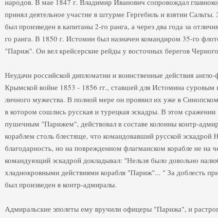
народов. В мае 1847 г. Владимир Иванович сопровождал главнок
принял деятельное участие в штурме Гергебиль и взятии Сальты. 
был произведен в капитаны 2-го ранга, а через два года за отличи
го ранга. В 1850 г. Истомин был назначен командиром 35-го флот
"Париж". Он вел крейсерские рейды у восточных берегов Черного 
Неудачи российской дипломатии и воинственные действия англо-
Крымской войне 1853 - 1856 гг., ставшей для Истомина суровым
личного мужества. В полной мере он проявил их уже в Синопском
в котором сошлись русская и турецкая эскадры. В этом сражении
пушечным "Парижем", действовал в составе колонны контр-адмир
кораблем столь блестяще, что командовавший русской эскадрой Н
благодарность, но на поврежденном флагманском корабле не на ч
командующий эскадрой докладывал: "Нельзя было довольно налю
хладнокровными действиями корабля "Париж"... " За доблесть пр
был произведен в контр-адмиралы.
Адмиральские эполеты ему вручили офицеры "Парижа", и растр