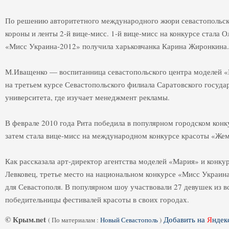
По решению авторитетного международного жюри севастопольск
короны и ленты 2-й вице-мисс. 1-й вице-мисс на конкурсе стала О
«Мисс Украина-2012» получила харьковчанка Карина Жиронкина.
М.Иващенко — воспитанница севастопольского центра моделей «
на третьем курсе Севастопольского филиала Саратовского госуда
университета, где изучает менеджмент рекламы.
В феврале 2010 года Рита победила в популярном городском конк
затем стала вице-мисс на международном конкурсе красоты «Же
Как рассказала арт-директор агентства моделей «Мария» и конку
Левковец, третье место на национальном конкурсе «Мисс Украин
для Севастополя. В популярном шоу участвовали 27 девушек из 
победительницы фестивалей красоты в своих городах.
© Крым.net
Добавить на
Я
ндек
(
По материалам :
Новый Севастополь
)