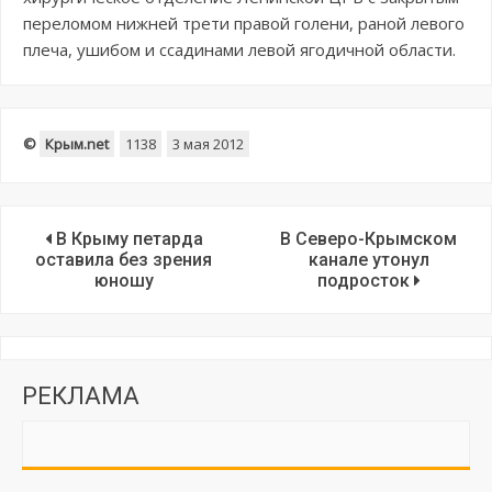
переломом нижней трети правой голени, раной левого
плеча, ушибом и ссадинами левой ягодичной области.
©
Крым.net
1138
3 мая 2012
В Крыму петарда
В Северо-Крымском
оставила без зрения
канале утонул
юношу
подросток
РЕКЛАМА