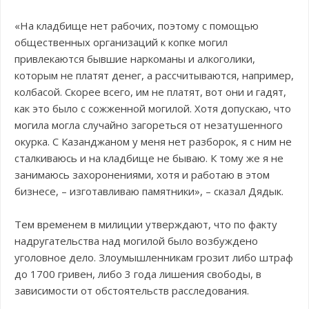
«На кладбище нет рабочих, поэтому с помощью
общественных организаций к копке могил
привлекаются бывшие наркоманы и алкоголики,
которым не платят денег, а рассчитываются, например,
колбасой. Скорее всего, им не платят, вот они и гадят,
как это было с сожженной могилой. Хотя допускаю, что
могила могла случайно загореться от незатушенного
окурка. С Казанджаном у меня нет разборок, я с ним не
сталкиваюсь и на кладбище не бываю. К тому же я не
занимаюсь захоронениями, хотя и работаю в этом
бизнесе, – изготавливаю памятники», – сказал Дядык.
Тем временем в милиции утверждают, что по факту
надругательства над могилой было возбуждено
уголовное дело. Злоумышленникам грозит либо штраф
до 1700 гривен, либо 3 года лишения свободы, в
зависимости от обстоятельств расследования.