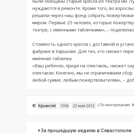
были обещаны старые кресла из театра им. Л
нуждаются в ремонте. Кроме того, во взросл
решили через наш фонд собрать пожертвовани
миром. Первые 25 человек, которые пожертвую
театре, с именными табличками», – поделила
Стоимость одного кресла с доставкой и устан
фабрике в Харькове. Для тех, кто сможет пер
именная табличка.
«Ваш ребенок, придя на спектакль, сможет си
спектакли. Конечно, мы не ограничиваем сбо
любой сумме, любым пожертвователям», – до
(
По материалам :
©
Крым.net
1206
22 мая 2012
За прошедшую неделю в Севастополе