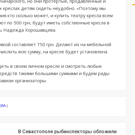
уначарского, но они протертые, продавленные и
ых креслах детям сидеть неудобно. «Поэтому мы
я кто сколько может, и купить театру кресла всем
т по 500 грн, будут иметь собственные кресла в
сь Надежда Хорошавцева.
овкой составляет 750 грн. Делают их на мебельной
ечислить всю сумму, на кресле будет установлена
деть в своем личном кресле и смотреть любые
р средств такими большими суммами и будем рады
бавили организаторы.
КИА
)
В Севастополе рыбинспекторы обложили