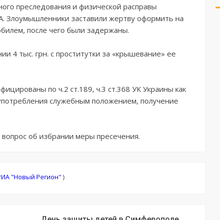
вного преследования и физической расправы
ША. Злоумышленники заставили жертву оформить на
билем, после чего были задержаны.
и 4 тыс. грн. с проститутки за «крышевание» ее
цированы по ч.2 ст.189, ч.3 ст.368 УК Украины как
употребления служебным положением, получение
 вопрос об избрании меры пресечения.
РИА "Новый Регион"
)
День защиты детей в Симферополе