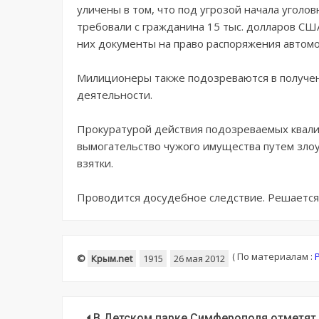
уличены в том, что под угрозой начала уголо
требовали с гражданина 15 тыс. долларов С
них документы на право распоряжения автомо
Милиционеры также подозреваются в получени
деятельности.
Прокуратурой действия подозреваемых квалифи
вымогательство чужого имущества путем зло
взятки.
Проводится досудебное следствие. Решается
(
По материалам :
©
Крым.net
1915
26 мая 2012
В Детском парке Симферополя отметят