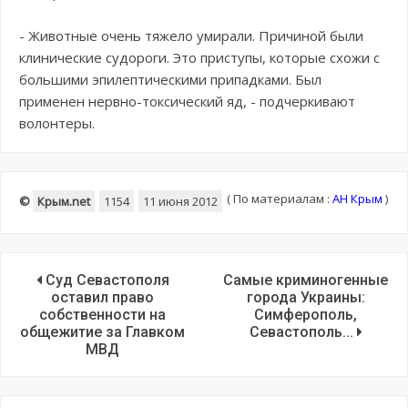
- Животные очень тяжело умирали. Причиной были
клинические судороги. Это приступы, которые схожи с
большими эпилептическими припадками. Был
применен нервно-токсический яд, - подчеркивают
волонтеры.
(
По материалам :
АН Крым
)
©
Крым.net
1154
11 июня 2012
Суд Севастополя
Самые криминогенные
оставил право
города Украины:
собственности на
Симферополь,
общежитие за Главком
Севастополь...
МВД