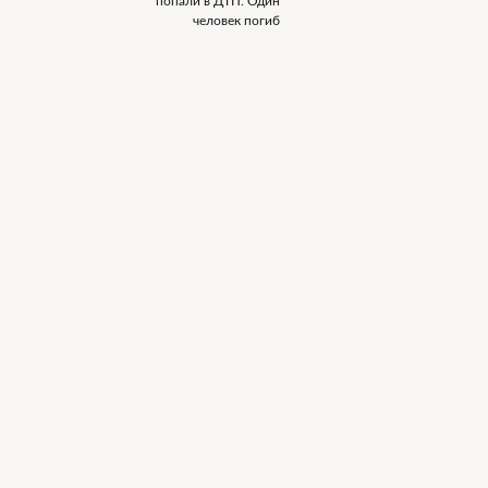
попали в ДТП. Один
человек погиб