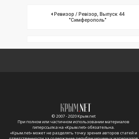
Ревизор / Ревізор, Выпуск 44
"Симферополь"
© 2007 - 2020 Крым.net
При полном или частичном использовании материалов
гиперссылка на «
Крым.net
» обязательна.
«
Крым.net
» может не разделять точку зрения авторов статей и
ответственности за содержание републицируемых материалов