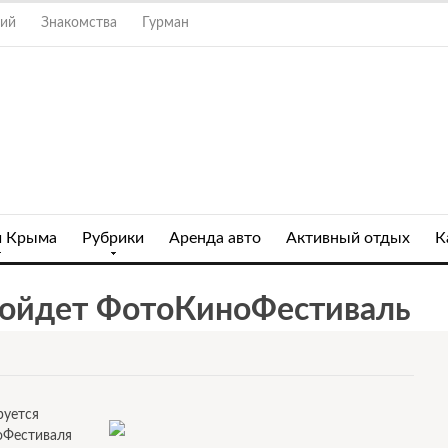
ний
Знакомства
Гурман
и Крыма
Рубрики
Аренда авто
Активный отдых
К
ройдет ФотоКиноФестиваль
руется
оФестиваля