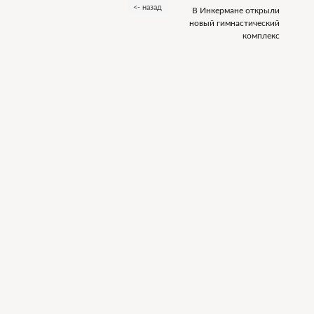
<- назад
В Инкермане открыли
новый гимнастический
комплекс