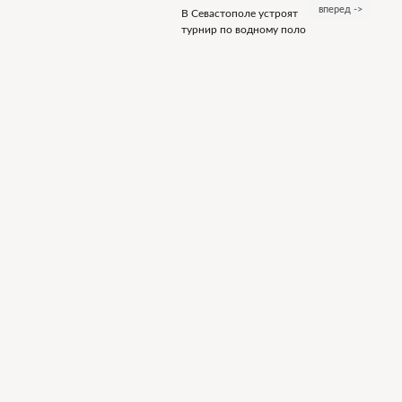
вперед ->
В Севастополе устроят
турнир по водному поло