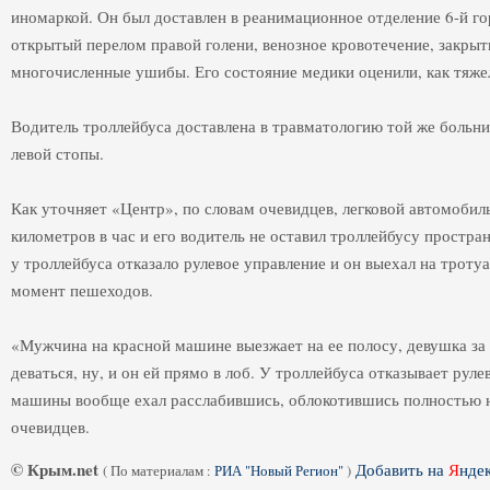
иномаркой. Он был доставлен в реанимационное отделение 6-й г
открытый перелом правой голени, венозное кровотечение, закрыт
многочисленные ушибы. Его состояние медики оценили, как тяже
Водитель троллейбуса доставлена в травматологию той же больн
левой стопы.
Как уточняет «Центр», по словам очевидцев, легковой автомобиль
километров в час и его водитель не оставил троллейбусу простра
у троллейбуса отказало рулевое управление и он выехал на тротуар
момент пешеходов.
«Мужчина на красной машине выезжает на ее полосу, девушка за 
деваться, ну, и он ей прямо в лоб. У троллейбуса отказывает руле
машины вообще ехал расслабившись, облокотившись полностью на
очевидцев.
© Крым.net
Добавить на
Я
нде
(
По материалам :
РИА "Новый Регион"
)