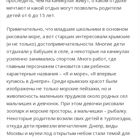
проследить, чем на каникулах живут, о каком отдыхе
мечтают и какой отдых могут позволить родители
детей от 6 до 15 лет.
Примечательно, что младшие школьники в основном
рисовали море, а вот старших интересовали крымские
(и не только) достопримечательности. Многие дети
отдыхали у бабушек в селе, а некоторые на каникулах
усиленно занимались спортом. Много работ, где
главным персонажем становится сам ребенок:
характерные названия – «Я и море», «Я впервые
купаюсь в Днепре». Среди крымских красот были
изображены не только морские пейзажи, но и
живописность маленьких прудиков около родных сел
мальчишек и девчонок. При этом девочки рисовали
зоопарк и морские просторы, а мальчишки – рыбалку.
Некоторые родители возили свих детей в турпоездки,
откуда дети привезли впечатления: Днепр, виды
Москвы и музеи под открытым небом стали темой для