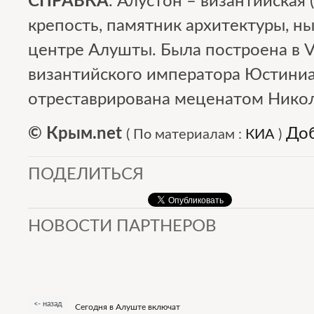
СПРАВКА
. Алустон – византийская 
крепость, памятник архитектуры, н
центре Алушты. Была построена в V
византийского императора Юстиниан
отреставрирована меценатом Нико
© Крым.net
Доб
(
По материалам :
КИА
)
ПОДЕЛИТЬСЯ
НОВОСТИ ПАРТНЕРОВ
<- назад
Сегодня в Алуште включат