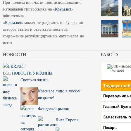
При полном или частичном использовании
материалов гиперссылка на «
Крым.net
»
обязательна.
«
Крым.net
» может не разделять точку зрения
авторов статей и ответственности за
содержание републицируемых материалов не
несет.
НОВОСТИ
РАБОТА
ВСЕ
НОВОСТИ УКРАИНЫ
Светская жизнь
Трудоустрой
Красивое лицо в любом
Переводчик н
возрасте!
Главный бухга
Фондовый рынок
Заместитель г
Лига Европы
Пекарь