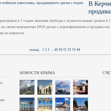
В Керчи
продава
риговорен к 3 годам лишения свободы с испытательным сроком в 1
 на своем компьютере DVD-диски с порнофильмами и продавал их 
ин из клиентов.
54
«назад
1
2
3
...
49
50
51
52
53
НОВОСТИ КРЫМА
СЧЕ
ии
ния