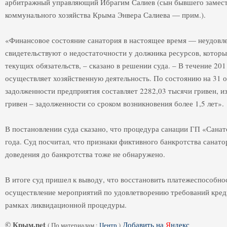
арбитражный управляющий Ибрагим Салиев (сын бывшего замес
коммунального хозяйства Крыма Энвера Салиева — прим.).
«Финансовое состояние санатория в настоящее время — неудовле
свидетельствуют о недостаточности у должника ресурсов, котор
текущих обязательств, – сказано в решении суда. – В течение 20
осуществляет хозяйственную деятельность. По состоянию на 31 
задолженности предприятия составляет 2282,03 тысячи гривен, и
гривен – задолженности со сроком возникновения более 1,5 лет».
В постановлении суда сказано, что процедура санации ГП «Сана
года. Суд посчитал, что признаки фиктивного банкротства санат
доведения до банкротства тоже не обнаружено.
В итоге суд пришел к выводу, что восстановить платежеспособн
осуществление мероприятий по удовлетворению требований креди
рамках ликвидационной процедуры.
© Крым.net
Добавить на
Я
ндекс
(
По материалам :
Центр
)