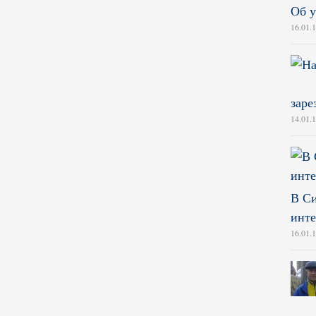
Об у
16.01.
заре
14.01.
В Си
инте
16.01.