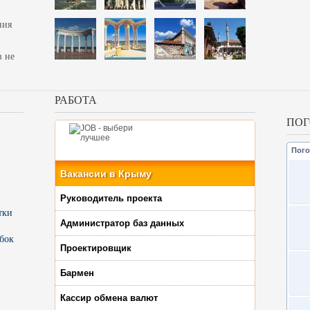
ния
в не
РАБОТА
ПОГ
Пого
Вакансии в Крыму
Руководитель проекта
тки
Администратор баз данных
бок
Проектировщик
Бармен
Кассир обмена валют