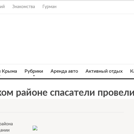
ний
Знакомства
Гурман
и Крыма
Рубрики
Аренда авто
Активный отдых
К
ом районе спасатели провели
района
дании