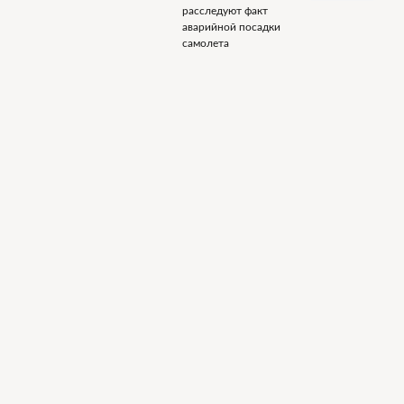
расследуют факт
аварийной посадки
самолета