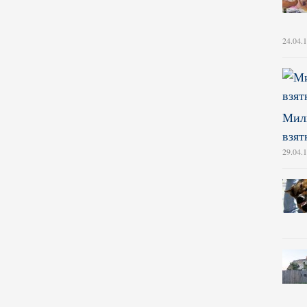
24.04.
Мили
взят
29.04.