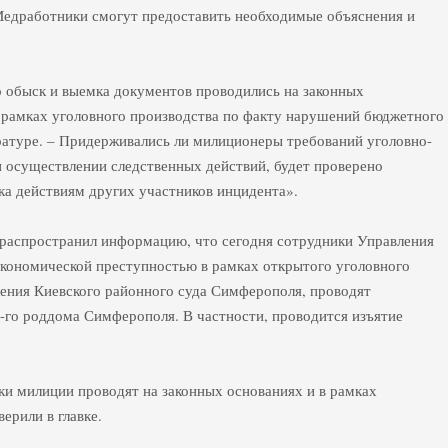
Медработники смогут предоставить необходимые объяснения и
 обыск и выемка документов проводились на законных
в рамках уголовного производства по факту нарушений бюджетного
уратуре. – Придерживались ли милиционеры требований уголовно-
и осуществлении следственных действий, будет проверено
ка действиям других участников инцидента».
 распространил информацию, что сегодня сотрудники Управления
экономической преступностью в рамках открытого уголовного
ления Киевского районного суда Симферополя, проводят
-го роддома Симферополя. В частности, проводится изъятие
ки милиции проводят на законных основаниях и в рамках
ерили в главке.