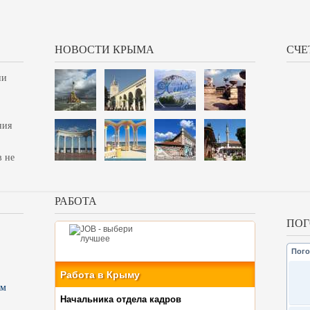
НОВОСТИ КРЫМА
СЧЕ
ии
ния
в не
РАБОТА
ПОГ
Пого
Работа в Крыму
ом
Начальника отдела кадров