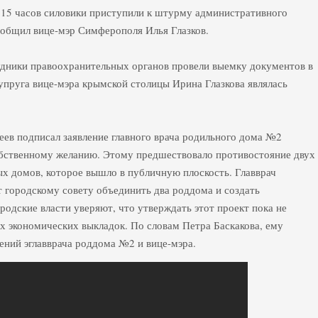
о 15 часов силовики приступили к штурму административного
сообщил вице-мэр Симферополя Илья Глазков.
удники правоохранительных органов провели выемку документов в
пруга вице-мэра крымской столицы Ирина Глазкова являлась
ев подписал заявление главного врача родильного дома №2
обственному желанию. Этому предшествовало противостояние двух
х домов, которое вышло в публичную плоскость. Главврач
 городскому совету объединить два роддома и создать
одские власти уверяют, что утверждать этот проект пока не
х экономических выкладок. По словам Петра Баскакова, ему
ений эглавврача роддома №2 и вице-мэра.