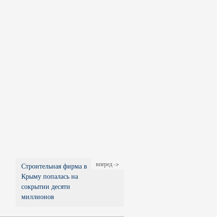
вперед ->
Строительная фирма в
Крыму попалась на
сокрытии десяти
миллионов