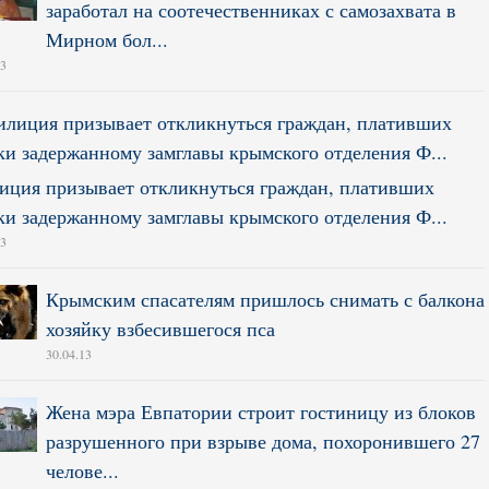
заработал на соотечественниках с самозахвата в
Мирном бол...
13
ция призывает откликнуться граждан, плативших
ки задержанному замглавы крымского отделения Ф...
13
Крымским спасателям пришлось снимать с балкона
хозяйку взбесившегося пса
30.04.13
Жена мэра Евпатории строит гостиницу из блоков
разрушенного при взрыве дома, похоронившего 27
челове...