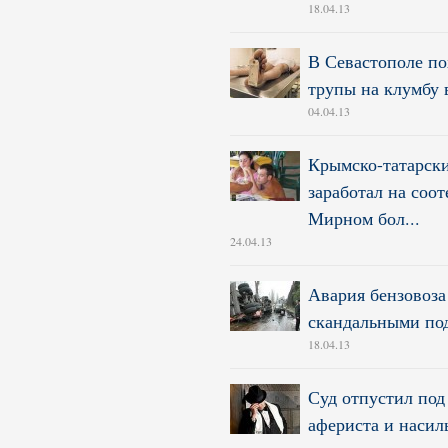
18.04.13
В Севастополе п
трупы на клумбу 
04.04.13
Крымско-татарски
заработал на соот
Мирном бол...
24.04.13
Авария бензовоза
скандальными по
18.04.13
Суд отпустил под
афериста и насил