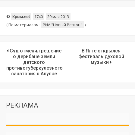
©
Крым.net
1740
29 мая 2013
(
По материалам :
РИА "Новый Регион"
)
Суд отменил решение
В Ялте открылся
о дерибане земли
фестиваль духовой
детского
музыки
противотуберкулезного
санатория в Алупке
РЕКЛАМА