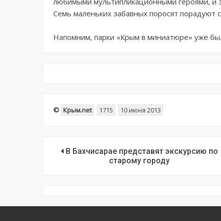
любимыми мультипликационными героями, и з
Семь маленьких забавных поросят порадуют с
Напомним, парки «Крым в миниатюре» уже был
©
Крым.net
1715
10 июня 2013
В Бахчисарае представят экскурсию по
старому городу