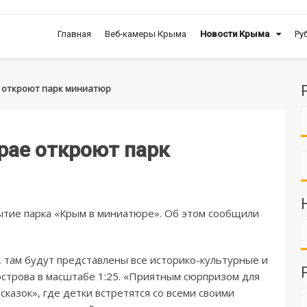
Главная
Веб-камеры Крыма
Новости Крыма
Ру
е откроют парк миниатюр
рае откроют парк
ытие парка «Крым в миниатюре». Об этом сообщили
, там будут представлены все историко-культурные и
строва в масштабе 1:25. «Приятным сюрпризом для
сказок», где детки встретятся со всеми своими