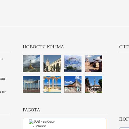
НОВОСТИ КРЫМА
СЧЕ
ии
ния
в не
РАБОТА
ПОГ