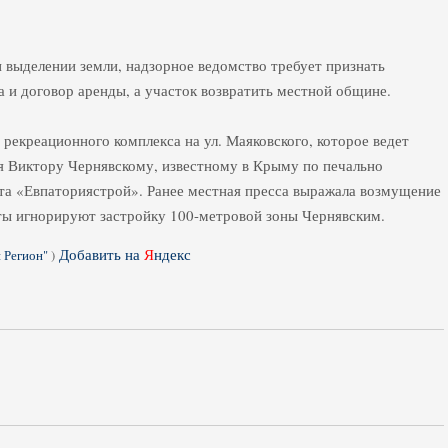
выделении земли, надзорное ведомство требует признать
 и договор аренды, а участок возвратить местной общине.
 рекреационного комплекса на ул. Маяковского, которое ведет
я Виктору Чернявскому, известному в Крыму по печально
а «Евпаториястрой». Ранее местная пресса выражала возмущение
аты игнорируют застройку 100-метровой зоны Чернявским.
Добавить на
Я
ндекс
 Регион"
)