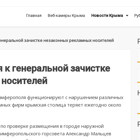
Главная
Веб-камеры Крыма
Новости Крыма
Ру
генеральной зачистке незаконных рекламных носителей
 к генеральной зачистке
 носителей
Симферополя функционируют с нарушением различных
мных фирм крымская столица теряет ежегодно около
а по проверке размещения в городе наружной
Симферопольского горсовета Александр Мальцев