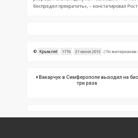
беспредел прекратить», – констатировал Рост
©
Крым.net
1776
21 июня 2013
(
По материалам 
Вакарчук в Симферополе выходил на би
три раза