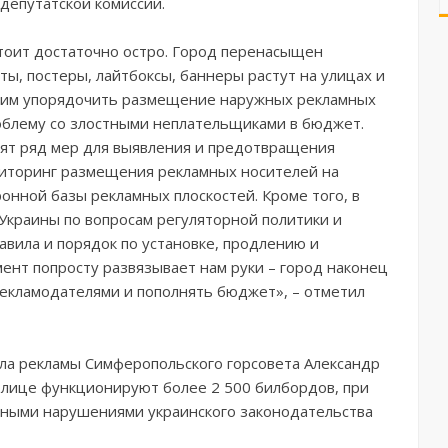
депутатской комиссии.
тоит достаточно остро. Город перенасыщен
ы, постеры, лайтбоксы, баннеры растут на улицах и
отим упорядочить размещение наружных рекламных
роблему со злостными неплательщиками в бюджет.
ят ряд мер для выявления и предотвращения
ниторинг размещения рекламных носителей на
онной базы рекламных плоскостей. Кроме того, в
краины по вопросам регуляторной политики и
вила и порядок по установке, продлению и
ент попросту развязывает нам руки – город наконец
екламодателями и пополнять бюджет», – отметил
ла рекламы Симферопольского горсовета Александр
олице функционируют более 2 500 билбордов, при
чными нарушениями украинского законодательства