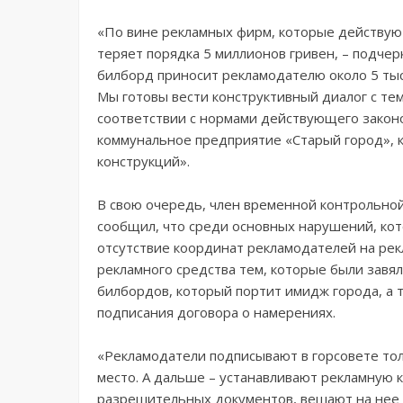
«По вине рекламных фирм, которые действую
теряет порядка 5 миллионов гривен, – подчер
билборд приносит рекламодателю около 5 тыся
Мы готовы вести конструктивный диалог с те
соответствии с нормами действующего законод
коммунальное предприятие «Старый город», 
конструкций».
В свою очередь, член временной контрольной
сообщил, что среди основных нарушений, кот
отсутствие координат рекламодателей на рек
рекламного средства тем, которые были завя
билбордов, который портит имидж города, а т
подписания договора о намерениях.
«Рекламодатели подписывают в горсовете тол
место. А дальше – устанавливают рекламную 
разрешительных документов, вешают на нее р