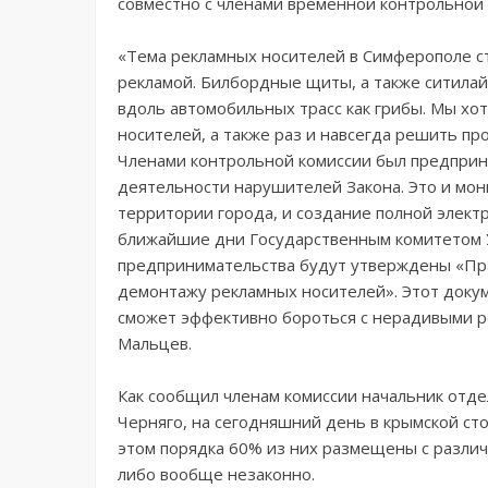
совместно с членами временной контрольной 
«Тема рекламных носителей в Симферополе с
рекламой. Билбордные щиты, а также ситилайт
вдоль автомобильных трасс как грибы. Мы х
носителей, а также раз и навсегда решить п
Членами контрольной комиссии был предприн
деятельности нарушителей Закона. Это и мо
территории города, и создание полной электр
ближайшие дни Государственным комитетом У
предпринимательства будут утверждены «Пра
демонтажу рекламных носителей». Этот докум
сможет эффективно бороться с нерадивыми р
Мальцев.
Как сообщил членам комиссии начальник отде
Черняго, на сегодняшний день в крымской ст
этом порядка 60% из них размещены с разли
либо вообще незаконно.