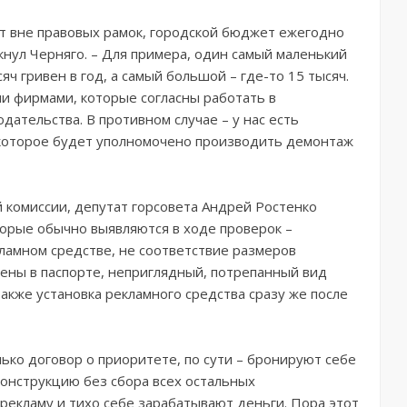
т вне правовых рамок, городской бюджет ежегодно
кнул Черняго. – Для примера, один самый маленький
ч гривен в год, а самый большой – где-то 15 тысяч.
ми фирмами, которые согласны работать в
ательства. В противном случае – у нас есть
которое будет уполномочено производить демонтаж
 комиссии, депутат горсовета Андрей Ростенко
орые обычно выявляются в ходе проверок –
ламном средстве, не соответствие размеров
лены в паспорте, неприглядный, потрепанный вид
акже установка рекламного средства сразу же после
ько договор о приоритете, по сути – бронируют себе
конструкцию без сбора всех остальных
екламу и тихо себе зарабатывают деньги. Пора этот