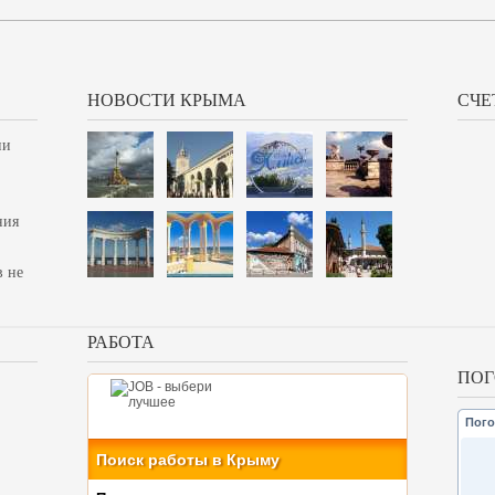
НОВОСТИ КРЫМА
СЧЕ
ии
ния
в не
РАБОТА
ПОГ
Пого
Поиск работы в Крыму