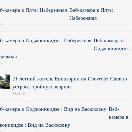
Веб-камера в Ялте:
Набережная
13
Веб-камера в
Орджоникидзе :
ережная
13
21-летний житель Евпатории на Chevrolet Camaro
устроил тройную аварию
14.08.13
Веб-
камера в
оникидзе : Вид на Васюковку
13