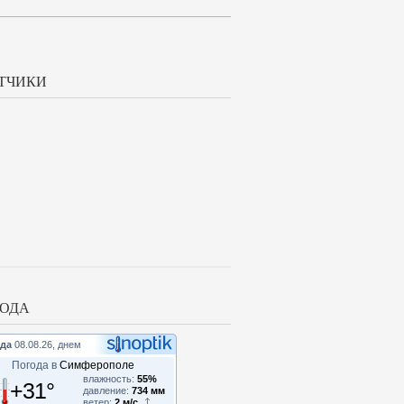
ТЧИКИ
ОДА
да
08.08.26, днем
Погода в
Симферополе
влажность:
55%
+31°
давление:
734 мм
ветер:
2 м/с,