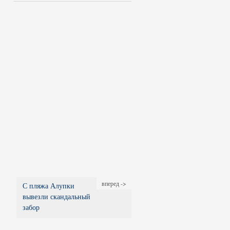
вперед ->
С пляжа Алупки
вывезли скандальный
забор