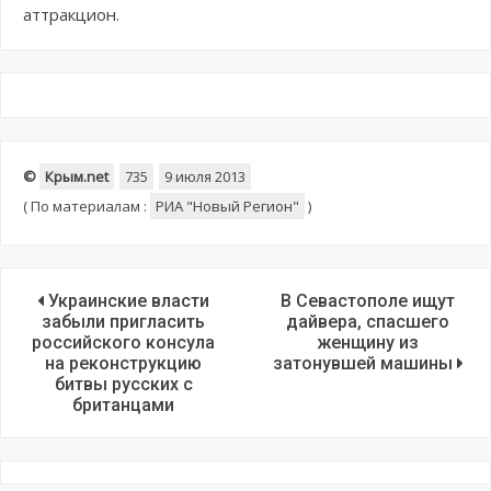
аттракцион.
©
Крым.net
735
9 июля 2013
(
По материалам :
РИА "Новый Регион"
)
Украинские власти
В Севастополе ищут
забыли пригласить
дайвера, спасшего
российского консула
женщину из
на реконструкцию
затонувшей машины
битвы русских с
британцами