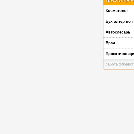
Трудоустрой
Косметолог
Бухгалтер по 
Автослесарь
Врач
Проектировщ
работа флорист