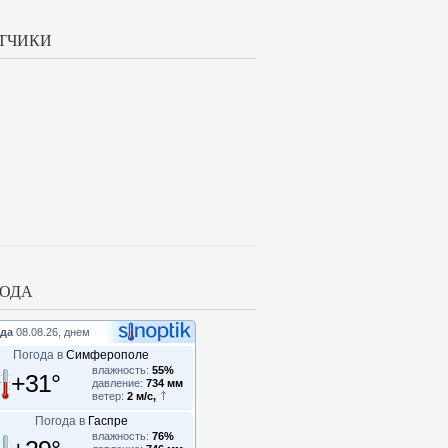
ТЧИКИ
ОДА
да
08.08.26, днем
Погода в
Симферополе
влажность:
55%
+31°
давление:
734 мм
ветер:
2 м/с,
Погода в
Гаспре
влажность:
76%