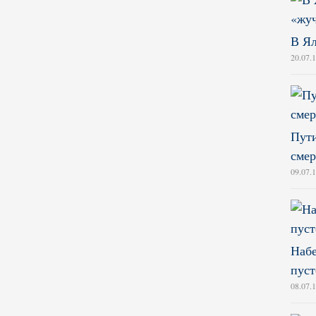
В Ял
20.07.
Пути
смер
09.07.
Набе
пуст
08.07.