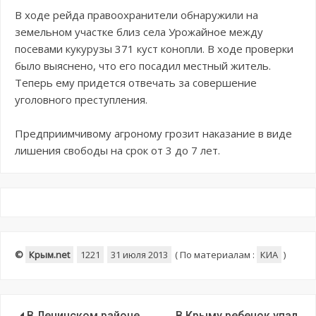
В ходе рейда правоохранители обнаружили на
земельном участке близ села Урожайное между
посевами кукурузы 371 куст конопли. В ходе проверки
было выяснено, что его посадил местный житель.
Теперь ему придется отвечать за совершение
уголовного преступления.
Предприимчивому агроному грозит наказание в виде
лишения свободы на срок от 3 до 7 лет.
©
Крым.net
1221
31 июля 2013
(
По материалам :
КИА
)
В Ленинском районе
В Крыму ребенок упал