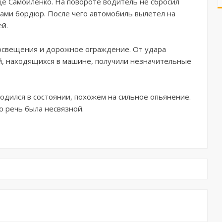
це Самойленко. На повороте водитель не сбросил
сами бордюр. После чего автомобиль вылетел на
ей.
 освещения и дорожное ограждение. От удара
й, находящихся в машине, получили незначительные
одился в состоянии, похожем на сильное опьянение.
го речь была несвязной.