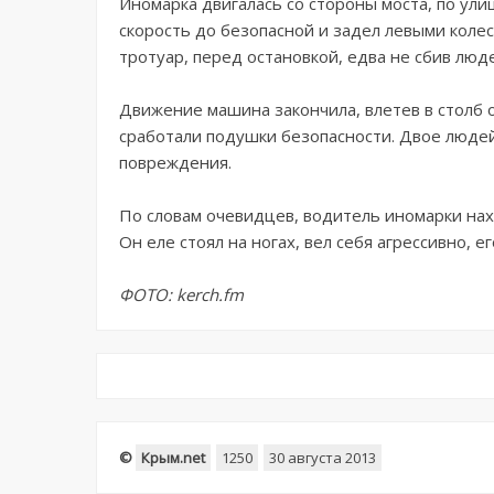
Иномарка двигалась со стороны моста, по ули
скорость до безопасной и задел левыми коле
тротуар, перед остановкой, едва не сбив люд
Движение машина закончила, влетев в столб
сработали подушки безопасности. Двое люде
повреждения.
По словам очевидцев, водитель иномарки нах
Он еле стоял на ногах, вел себя агрессивно, е
ФОТО: kerch.fm
©
Крым.net
1250
30 августа 2013