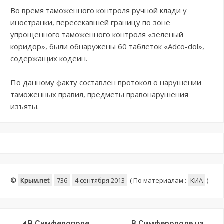
Во время таможенного контроля ручной клади у
иностранки, пересекавшей границу по зоне
упрощенного таможенного контроля «зеленый
коридор», были обнаружены 60 таблеток «Adco-dol»,
содержащих кодеин.
По данному факту составлен протокол о нарушении
таможенных правил, предметы правонарушения
изъяты.
©
Крым.net
736
4 сентября 2013
(
По материалам :
КИА
)
В Симферополе
В Симферополе на