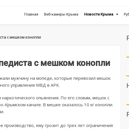
Главная
Веб-камеры Крыма
Новости Крыма
Ру
ста с мешком конопли
педиста с мешком конопли
жали мужчину на мопеде, которые перевозил мешок
вного управления МВД в АРК.
и наркотического опьянения. По его словам, мешок с
-Крымском канале. В мешке оказалось 10 кг конопли.
и.
 производство, ему грозит до трех лет ограничения