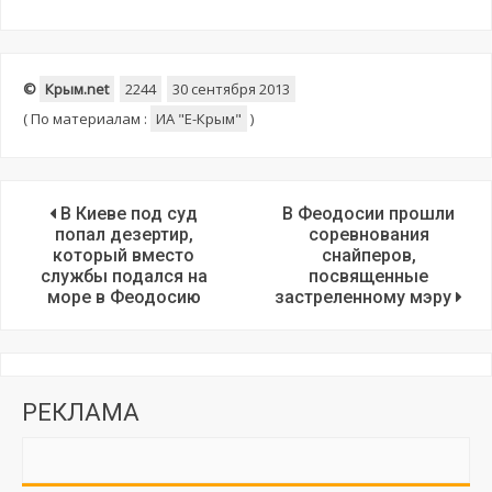
©
Крым.net
2244
30 сентября 2013
(
По материалам :
ИА "E-Крым"
)
В Киеве под суд
В Феодосии прошли
попал дезертир,
соревнования
который вместо
снайперов,
службы подался на
посвященные
море в Феодосию
застреленному мэру
РЕКЛАМА