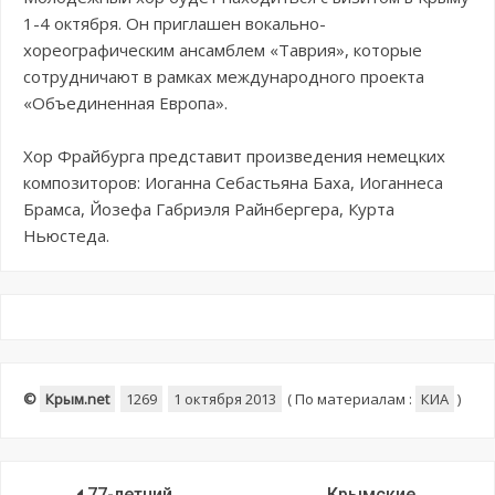
1-4 октября. Он приглашен вокально-
хореографическим ансамблем «Таврия», которые
сотрудничают в рамках международного проекта
«Объединенная Европа».
Хор Фрайбурга представит произведения немецких
композиторов: Иоганна Себастьяна Баха, Иоганнеса
Брамса, Йозефа Габриэля Райнбергера, Курта
Ньюстеда.
©
Крым.net
1269
1 октября 2013
(
По материалам :
КИА
)
77-летний
Крымские