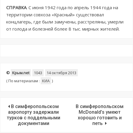
СПРАВКА
. С июня 1942 года по апрель 1944 года на
территории совхоза «Красный» существовал
концлагерь, где были замучены, расстреляны, умерли
от голода и болезней более 8 тыс. мирных жителей.
©
Крым.net
1043
14 октября 2013
(
По материалам :
КИА
)
В симферопольском
В симферопольском
аэропорту задержали
McDonald’s умеют
турков с поддельными
хорошо готовить и
документами
петь