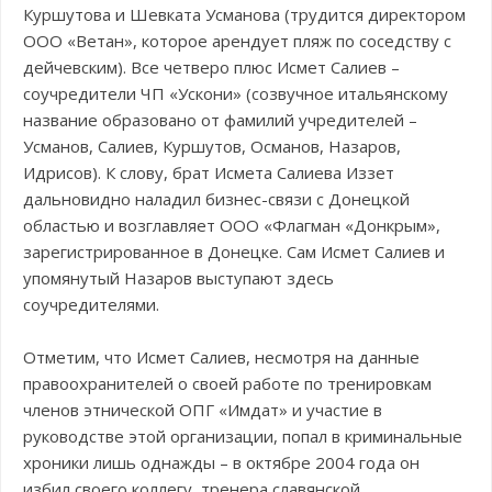
Куршутова и Шевката Усманова (трудится директором
ООО «Ветан», которое арендует пляж по соседству с
дейчевским). Все четверо плюс Исмет Салиев –
соучредители ЧП «Ускони» (созвучное итальянскому
название образовано от фамилий учредителей –
Усманов, Салиев, Куршутов, Османов, Назаров,
Идрисов). К слову, брат Исмета Салиева Иззет
дальновидно наладил бизнес-связи с Донецкой
областью и возглавляет ООО «Флагман «Донкрым»,
зарегистрированное в Донецке. Сам Исмет Салиев и
упомянутый Назаров выступают здесь
соучредителями.
Отметим, что Исмет Салиев, несмотря на данные
правоохранителей о своей работе по тренировкам
членов этнической ОПГ «Имдат» и участие в
руководстве этой организации, попал в криминальные
хроники лишь однажды – в октябре 2004 года он
избил своего коллегу, тренера славянской