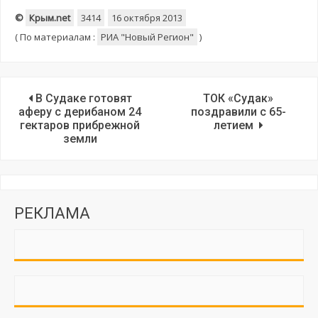
©
Крым.net
3414
16 октября 2013
(
По материалам :
РИА "Новый Регион"
)
В Судаке готовят
ТОК «Судак»
аферу с дерибаном 24
поздравили с 65-
гектаров прибрежной
летием
земли
РЕКЛАМА