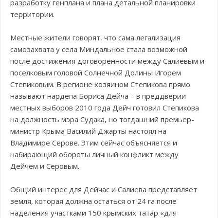
разработку генплана и плана детальной планировки
территории.
Местные жители говорят, что сама легализация
самозахвата у села Миндальное стала возможной
после достижения договоренности между Салиевым и
поселковым головой Солнечной Долины Игорем
Степиковым. В регионе хозяином Степикова прямо
называют нардепа Бориса Дейча – в преддверии
местных выборов 2010 года Дейч готовил Степикова
на должность мэра Судака, но тогдашний премьер-
министр Крыма Василий Джарты настоял на
Владимире Серове. Этим сейчас объясняется и
набирающий обороты личный конфликт между
Дейчем и Серовым.
Общий интерес для Дейчас и Салиева представляет
земля, которая должна остаться от 24 га после
наделения участками 150 крымских татар «для