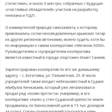
статистики», и около 3 млн грн, собранных с будущих
«счастливых обладателей» участков на разработку
генплана и ПДП.
О коммерческой природе самозахвата, к которому
привлекались сотни неосведомленных крымских татар
из других регионов автономии, можно судить хотя бы
по информации о самом кооперативе «Меганом 3000».
Руководителем и соучредителем кооператива
является известный в городе спортсмен Исмет Салиев.
Зарегистрирован кооператив по его же домашнему
адресу – с. Богатовка, ул. Пальметная, 25. В число
учредителей также входит небезызвестный в Судаке
Абибулла Кенжакаев, который уже легализовал и
продал ряд «полян протеста» (например, в его
кооперативе «Хале» у стен Судакской крепости земля
продавалась по баснословной цене в 15 тыс долларов
за сотку). Среди соучредителей отыскался и член