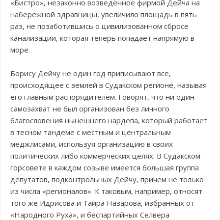
«Бистро», незаконно возведенное фирмой Дейча на
набережной здравницы, увеличило площадь в пять
раз, не позаботившись о цивилизованном сбросе
канализации, которая теперь попадает напрямую в
море.
Борису Дейчу не один год приписывают все,
происходящее с землей в Судакском регионе, называя
его главным распорядителем. Говорят, что ни один
самозахват не был организован без личного
благословения нынешнего нардепа, который работает
в тесном тандеме с местным и центральным
меджлисами, используя организацию в своих
политических либо коммерческих целях. В Судакском
горсовете в каждом созыве имеется большая группа
депутатов, подконтрольных Дейчу, причем не только
из числа «регионалов». К таковым, например, относят
того же Идрисова и Таира Назарова, избранных от
«Народного Руха», и беспартийных Селвера