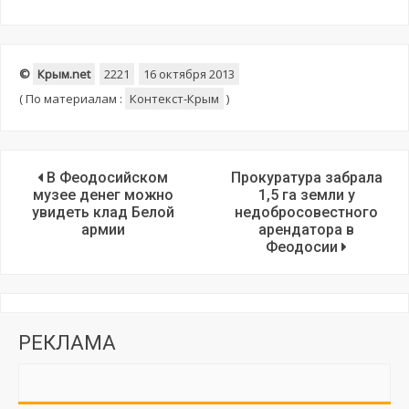
©
Крым.net
2221
16 октября 2013
(
По материалам :
Контекст-Крым
)
В Феодосийском
Прокуратура забрала
музее денег можно
1,5 га земли у
увидеть клад Белой
недобросовестного
армии
арендатора в
Феодосии
РЕКЛАМА