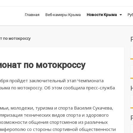
Главная
Веб-камеры Крыма
Новости Крыма
Ру
т по мотокроссу
онат по мотокроссу
ября пройдет заключительный этап Чемпионата
рыма по мотокроссу. Об этом сообщила пресс-служба
мьи, молодежи, туризма и спорта Василия Сукачева,
уляризация технических видов спорта и здорового
возможности общения спортсменов из различных
Симферополю со стороны спортивной общественности