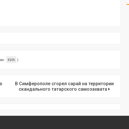
ам :
КИА
)
ю
В Симферополе сгорел сарай на территории
скандального татарского самозахвата