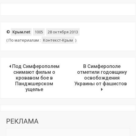
©
Крым.net
1005
28 октября 2013
(
По материалам :
Контекст-Крым
)
Под Симферополем
В Симферополе
снимают фильм о
отметили годовщину
кровавом бое в
освобождения
Панджшерском
Украины от фашистов
ущелье
РЕКЛАМА