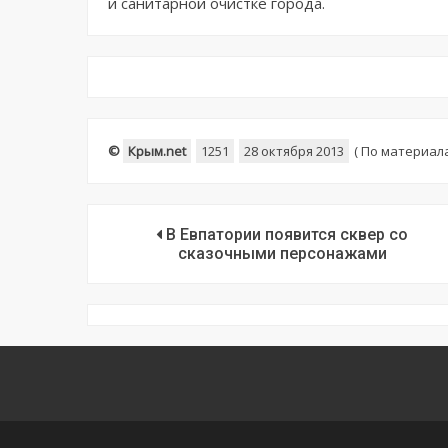
и санитарной очистке города.
©
Крым.net
1251
28 октября 2013
(
По материал
В Евпатории появится сквер со
сказочными персонажами