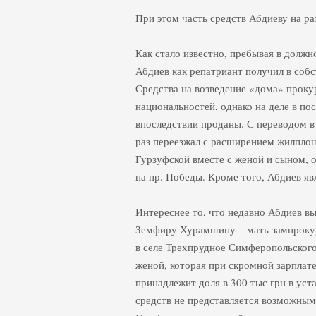
При этом часть средств Абдиеву на ра
Как стало известно, пребывая в должн
Абдиев как репатриант получил в собс
Средства на возведение «дома» проку
национальностей, однако на деле в по
впоследствии проданы. С переводом в
раз переезжал с расширением жилплощ
Гурзуфской вместе с женой и сыном, 
на пр. Победы. Кроме того, Абдиев я
Интереснее то, что недавно Абдиев в
Земфиру Хурамшину – мать зампрокур
в селе Трехпрудное Симферопольского 
женой, которая при скромной зарплат
принадлежит доля в 300 тыс грн в ус
средств не представляется возможным