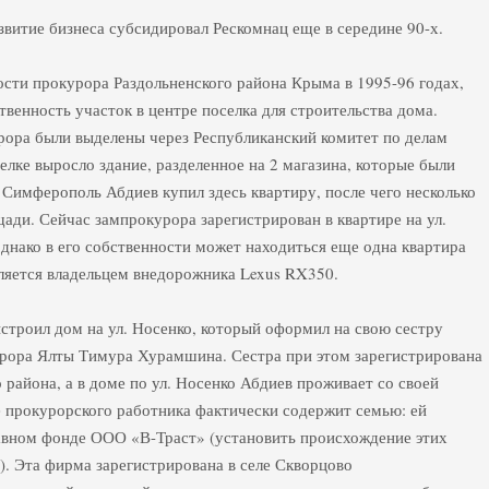
звитие бизнеса субсидировал Рескомнац еще в середине 90-х.
ости прокурора Раздольненского района Крыма в 1995-96 годах,
твенность участок в центре поселка для строительства дома.
рора были выделены через Республиканский комитет по делам
селке выросло здание, разделенное на 2 магазина, которые были
 Симферополь Абдиев купил здесь квартиру, после чего несколько
ади. Сейчас зампрокурора зарегистрирован в квартире на ул.
однако в его собственности может находиться еще одна квартира
вляется владельцем внедорожника Lexus RX350.
ыстроил дом на ул. Носенко, который оформил на свою сестру
ора Ялты Тимура Хурамшина. Сестра при этом зарегистрирована
района, а в доме по ул. Носенко Абдиев проживает со своей
е прокурорского работника фактически содержит семью: ей
тавном фонде ООО «В-Траст» (установить происхождение этих
). Эта фирма зарегистрирована в селе Скворцово