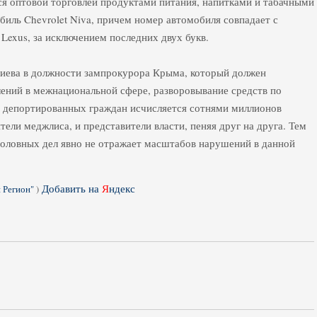
я оптовой торговлей продуктами питания, напитками и табачными
биль Chevrolet Niva, причем номер автомобиля совпадает с
exus, за исключением последних двух букв.
диева в должности зампрокурора Крыма, который должен
лений в межнациональной сфере, разворовывание средств по
 депортированных граждан исчисляется сотнями миллионов
тели меджлиса, и представители власти, пеняя друг на друга. Тем
головных дел явно не отражает масштабов нарушений в данной
Добавить на
Я
ндекс
 Регион"
)