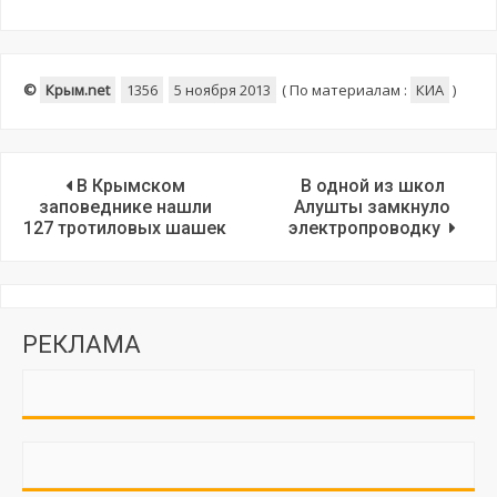
©
Крым.net
1356
5 ноября 2013
(
По материалам :
КИА
)
В Крымском
В одной из школ
заповеднике нашли
Алушты замкнуло
127 тротиловых шашек
электропроводку
РЕКЛАМА