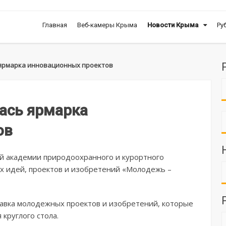
Главная
Веб-камеры Крыма
Новости Крыма
Ру
 ярмарка инновационных проектов
ась ярмарка
ов
й академии природоохранного и курортного
х идей, проектов и изобретений «Молодежь –
тавка молодежных проектов и изобретений, которые
круглого стола.