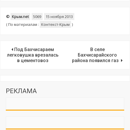
©
Крым.net
5069
15 ноября 2013
(
По материалам :
Контекст-Крым
)
Под Бахчисараем
В селе
легковушка врезалась
Бахчисарайского
в цементовоз
района появился газ
РЕКЛАМА