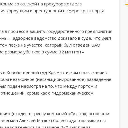
Крыма со ссылкой на прокурора отдела
ия коррупции и преступности в сфере транспорта
ла в процесс в защиту государственного предприятия
ны. Надзорное ведомство доказало в суде, что факт
ом песка на участке, который был отведен ЗАО
е размера убытков в сумме 32 млн грн –
 в Хозяйственный суд Крыма с иском о взыскании с
 якобы незаконное (несанкционированное) завладение
 был подан несмотря на то, что между портом и
 отношений, кроме как о гидромеханическом
ия» (входит в группу компаний «Суэста», основным
знесмен Алексей Мазюк) более года отказывается
и задолженности в размере 270 тыс грн за