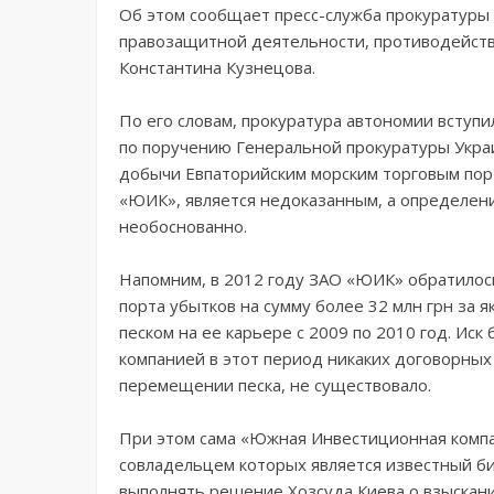
Об этом сообщает пресс-служба прокуратуры 
правозащитной деятельности, противодейств
Константина Кузнецова.
По его словам, прокуратура автономии вступи
по поручению Генеральной прокуратуры Украи
добычи Евпаторийским морским торговым порт
«ЮИК», является недоказанным, а определени
необоснованно.
Напомним, в 2012 году ЗАО «ЮИК» обратилось
порта убытков на сумму более 32 млн грн за
песком на ее карьере с 2009 по 2010 год. Иск
компанией в этот период никаких договорных
перемещении песка, не существовало.
При этом сама «Южная Инвестиционная компан
совладельцем которых является известный би
выполнять решение Хозсуда Киева о взыскани