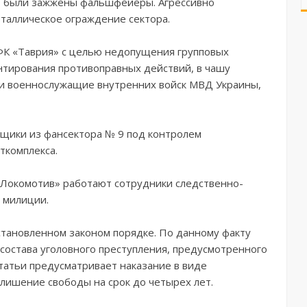
с, были зажжены фальшфейеры. Агрессивно
аллическое ограждение сектора.
ФК «Таврия» с целью недопущения групповых
тирования противоправных действий, в чашу
и военнослужащие внутренних войск МВД Украины,
щики из фансектора № 9 под контролем
ткомплекса.
«Локомотив» работают сотрудники следственно-
 милиции.
становленном законом порядке. По данному факту
 состава уголовного преступления, предусмотренного
 статьи предусматривает наказание в виде
 лишение свободы на срок до четырех лет.