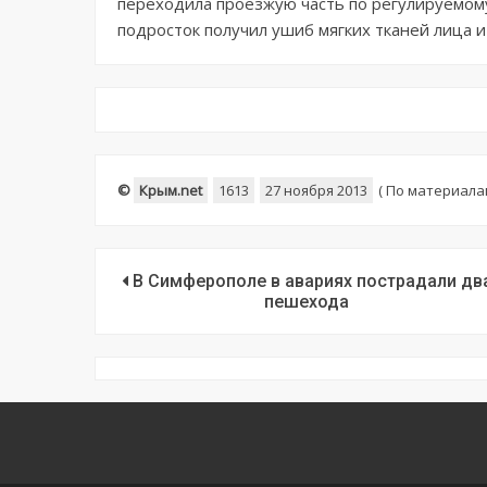
переходила проезжую часть по регулируемом
подросток получил ушиб мягких тканей лица и
©
Крым.net
1613
27 ноября 2013
(
По материала
В Симферополе в авариях пострадали дв
пешехода