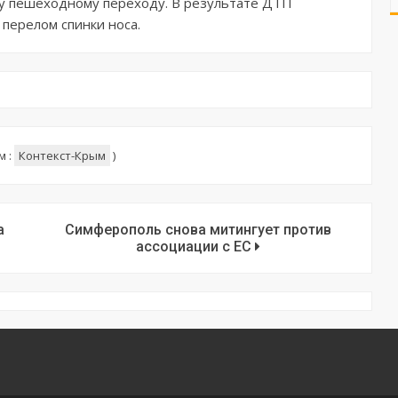
у пешеходному переходу. В результате ДТП
 перелом спинки носа.
м :
Контекст-Крым
)
а
Симферополь снова митингует против
ассоциации с ЕС