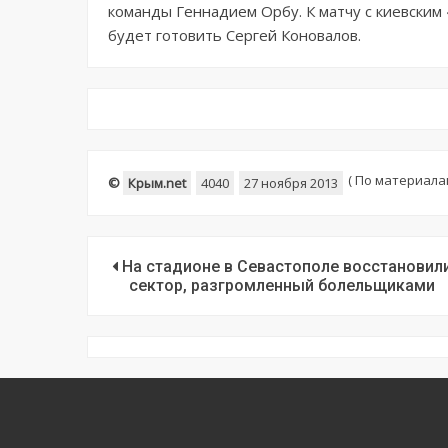
команды Геннадием Орбу. К матчу с киевским 
будет готовить Сергей Коновалов.
(
По материалам 
©
Крым.net
4040
27 ноября 2013
На стадионе в Севастополе восстановил
сектор, разгромленный болельщиками