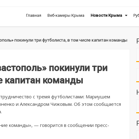
Главная
Веб-камеры Крыма
Новости Крыма
Ру
ополь» покинули три футболиста, в том числе капитан команды
вастополь» покинули три
ле капитан команды
отрудничество с тремя футболистами: Мариушем
моненко и Александром Чижовым. Об этом сообщается
.
ение команды», — говорится в сообщении пресс-