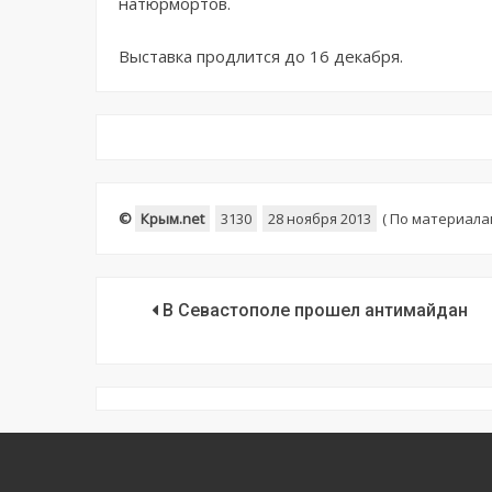
натюрмортов.
Выставка продлится до 16 декабря.
©
Крым.net
3130
28 ноября 2013
(
По материала
В Севастополе прошел антимайдан