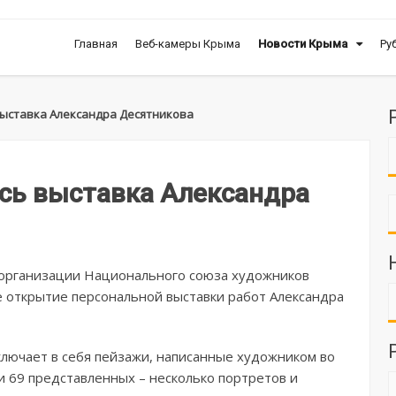
Главная
Веб-камеры Крыма
Новости Крыма
Ру
выставка Александра Десятникова
сь выставка Александра
й организации Национального союза художников
е открытие персональной выставки работ Александра
ключает в себя пейзажи, написанные художником во
и 69 представленных – несколько портретов и