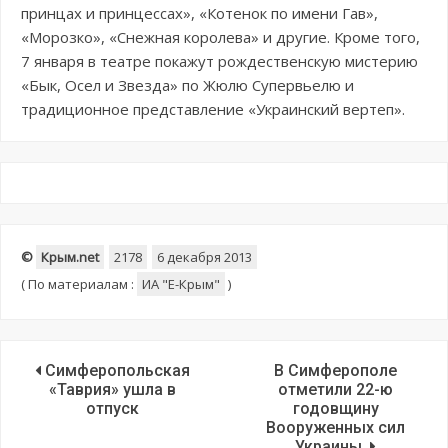
принцах и принцессах», «Котенок по имени Гав»,
«Морозко», «Снежная королева» и другие. Кроме того,
7 января в театре покажут рождественскую мистерию
«Бык, Осел и Звезда» по Жюлю Супервьелю и
традиционное представление «Украинский вертеп».
©
Крым.net
2178
6 декабря 2013
(
По материалам :
ИА "E-Крым"
)
Симферопольская
В Симферополе
«Таврия» ушла в
отметили 22-ю
отпуск
годовщину
Вооруженных сил
Украины